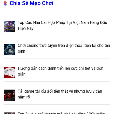
Chia Sẻ Mẹo Chơi
Top Các Nhà Cái Hợp Pháp Tại Việt Nam Hàng Đầu
Hiện Nay
Chơi casino trực tuyến trên điện thoại tiện lợi cho tân
binh
Hướng dẫn cách đánh tiến lên cực chi tiết và đơn
giản
Tải game tài xỉu đổi tiền thật và những lưu ý cần
nắm rõ