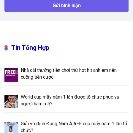
Tin Tổng Hợp
Nhà cái thưởng tiền chơi thử hot hit anh em nên
xuống tiền cược
World cup mấy năm 1 lần được tổ chức phục vụ
người hâm mộ?
Giải vô địch Đông Nam Á AFF cup mấy năm 1 lần tổ
chức?