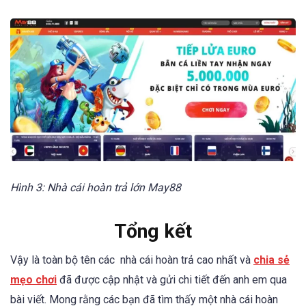
Hình 3: Nhà cái hoàn trả lớn May88
Tổng kết
Vậy là toàn bộ tên các nhà cái hoàn trả cao nhất và
chia sẻ
mẹo chơi
đã được cập nhật và gửi chi tiết đến anh em qua
bài viết. Mong rằng các bạn đã tìm thấy một nhà cái hoàn