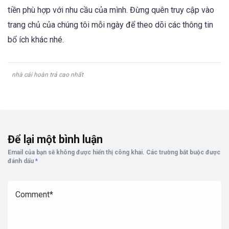
tiền phù hợp với nhu cầu của mình. Đừng quên truy cập vào
trang chủ của chúng tôi mỗi ngày để theo dõi các thông tin
bổ ích khác nhé.
nhà cái hoàn trả cao nhất
Để lại một bình luận
Email của bạn sẽ không được hiển thị công khai.
Các trường bắt buộc được
đánh dấu
*