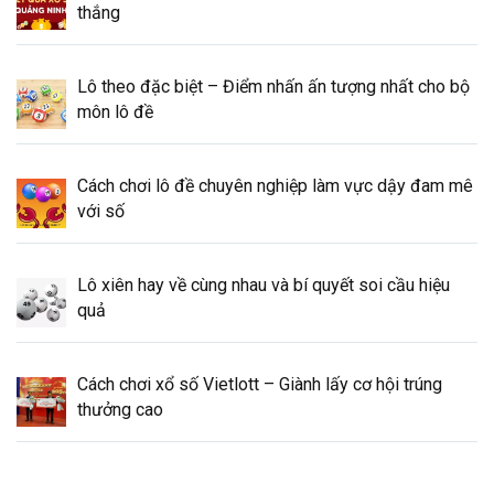
thắng
Lô theo đặc biệt – Điểm nhấn ấn tượng nhất cho bộ
môn lô đề
Cách chơi lô đề chuyên nghiệp làm vực dậy đam mê
với số
Lô xiên hay về cùng nhau và bí quyết soi cầu hiệu
quả
Cách chơi xổ số Vietlott – Giành lấy cơ hội trúng
thưởng cao