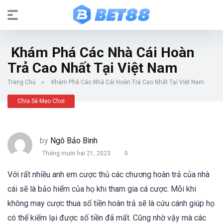
Khám Phá Các Nhà Cái Hoàn
Trả Cao Nhất Tại Việt Nam
Trang Chủ
»
Khám Phá Các Nhà Cái Hoàn Trả Cao Nhất Tại Việt Nam
Chia Sẻ Mẹo Chơi
by
Ngô Bảo Bình
Tháng mười hai 21, 2023
0
Với rất nhiều anh em cược thủ các chương hoàn trả của nhà
cái sẽ là bảo hiểm của họ khi tham gia cá cược. Mỗi khi
không may cược thua số tiền hoàn trả sẽ là cứu cánh giúp họ
có thể kiếm lại được số tiền đã mất. Cũng nhờ vậy mà các