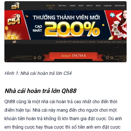
Hình 1: Nhà cái hoàn trả lớn C54
Nhà cái hoàn trả lớn Qh88
Qh88 cũng là một nhà cái hoàn trả cao nhất cho đến thời
điểm hiện tại. Nhà cái này mang đến cho người chơi một
khoản tiền hoàn trả khổng lồ khi tham gia đặt cược. Dù anh
em thắng cược hay thua cược thì số tiền anh em đặt cược