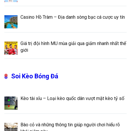
Casino Hồ Tràm – Địa danh sòng bạc cá cược uy tín
Giá trị đội hình MU mùa giải qua giảm nhanh nhất thế
giới
Soi Kèo Bóng Đá
Kèo tài xỉu – Loại kèo quốc dân vượt mặt kèo tỷ số
Bào cỏ và những thông tin giúp người chơi hiểu rõ