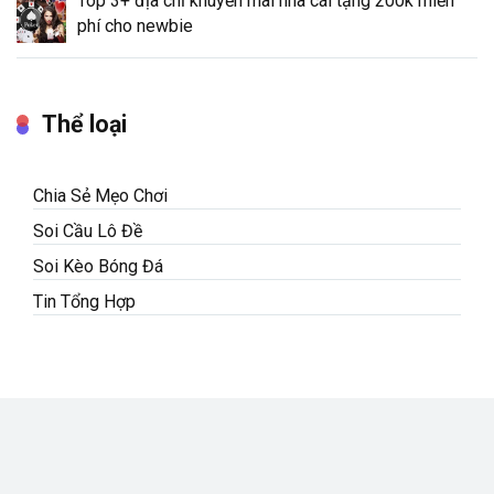
Top 3+ địa chỉ khuyến mãi nhà cái tặng 200k miễn
phí cho newbie
Thể loại
Chia Sẻ Mẹo Chơi
Soi Cầu Lô Đề
Soi Kèo Bóng Đá
Tin Tổng Hợp