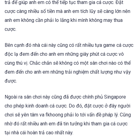
trả để giúp anh em có thể tiếp tục tham gia cá cược. Đặt
cược càng nhiều số tiền mà anh em tích lũy sẽ càng lớn nên
anh em không cần phải lo lắng khi mình không may thua
cược.
Bên cạnh đó nhà cái này cũng có rất nhiều tựa game cá cược
độc lạ đem đến cho anh em những giây phút cá cược vô
cùng thú vị. Chắc chắn sẽ không có một sân chơi nào có thể
đem đến cho anh em những trải nghiệm chất lượng như vậy
được.
Ngoài ra sân chơi này cũng đã được chính phủ Singapore
cho phép kinh doanh cá cược. Do đó, đặt cược ở đây người
chơi sẽ yên tâm va fkhoong phải lo tới vấn đề pháp lý. Cũng
nhờ đó rất nhiều anh em đã tin tưởng khi tham gia cá cược
tại nhà cái hoàn trả cao nhất này.