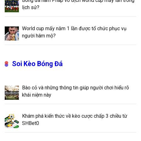
Bóng đá nam Pháp vô địch world cup mấy lần trong
lịch sử?
World cup mấy năm 1 lần được tổ chức phục vụ
người hâm mộ?
Soi Kèo Bóng Đá
Bào cỏ và những thông tin giúp người chơi hiểu rõ
khái niệm này
Khám phá kiến thức về kèo cược chấp 3 chiều từ
SHBet0