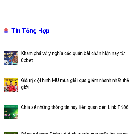
Tin Tổng Hợp
Khám phá về ý nghĩa các quân bài chắn hiện nay từ
8xbet
Giá trị đội hình MU mùa giải qua giảm nhanh nhất thế
giới
Chia sẻ những thông tin hay liên quan đến Link TK88