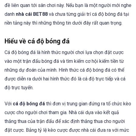
đề liên quan tới sân chơi này. Nếu bạn là một người mới nghe
danh
nhà cái BET88
và chưa từng giải trí cá độ bóng đá tại
nền tảng này thì những thông tin dưới đây rất quan trọng.
Hiểu về cá độ bóng đá
Cá độ bóng đá là hình thức người chơi lựa chọn đặt cược
vào một trận đấu bóng đá và tìm kiếm cơ hội kiếm tiền từ
những dự đoán của mình. Hình thức cá độ bóng đá có thể
được diễn ra dưới hai hình thức đó là cá độ trực tiếp và cá
độ trực tuyến.
Với
cá độ bóng đá
thì đơn vị trung gian đứng ra tổ chức kèo
cược cho người chơi tham gia. Nhà cái dựa vào kết quả
thắng thua của trận đấu để xác định thắng thua cho người
đặt cược. Bảng tỷ lệ kèo cược được nhà cái đưa ra với mức