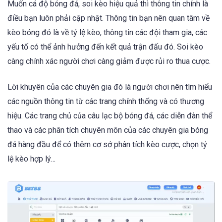
Muốn cá độ bóng đá, soi kèo hiệu quả thì thông tin chính là
điều bạn luôn phải cập nhật. Thông tin bạn nên quan tâm về
kèo bóng đó là về tỷ lệ kèo, thông tin các đội tham gia, các
yếu tố có thể ảnh hưởng đến kết quả trận đấu đó. Soi kèo
càng chính xác người chơi càng giảm được rủi ro thua cược.
Lời khuyên của các chuyên gia đó là người chơi nên tìm hiểu
các nguồn thông tin từ các trang chính thống và có thương
hiệu. Các trang chủ của câu lạc bộ bóng đá, các diễn đàn thể
thao và các phân tích chuyên môn của các chuyên gia bóng
đá hàng đầu để có thêm cơ sở phân tích kèo cược, chọn tỷ
lệ kèo hợp lý…