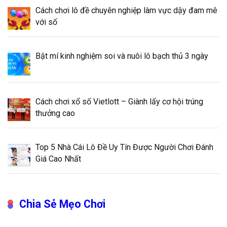
Cách chơi lô đề chuyên nghiệp làm vực dậy đam mê
với số
Bật mí kinh nghiệm soi và nuôi lô bạch thủ 3 ngày
Cách chơi xổ số Vietlott – Giành lấy cơ hội trúng
thưởng cao
Top 5 Nhà Cái Lô Đề Uy Tín Được Người Chơi Đánh
Giá Cao Nhất
Chia Sẻ Mẹo Chơi