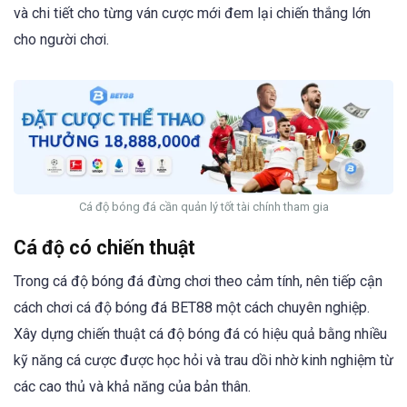
và chi tiết cho từng ván cược mới đem lại chiến thắng lớn
cho người chơi.
Cá độ bóng đá cần quản lý tốt tài chính tham gia
Cá độ có chiến thuật
Trong cá độ bóng đá đừng chơi theo cảm tính, nên tiếp cận
cách chơi cá độ bóng đá BET88 một cách chuyên nghiệp.
Xây dựng chiến thuật cá độ bóng đá có hiệu quả bằng nhiều
kỹ năng cá cược được học hỏi và trau dồi nhờ kinh nghiệm từ
các cao thủ và khả năng của bản thân.