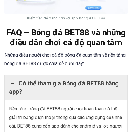
Kiếm tiền dễ dàng hơn với app bóng đá BET88
FAQ – Bóng đá BET88 và những
điều dân chơi cá độ quan tâm
Những điều người chơi cá độ bóng đá quan tâm về nền tảng
bóng đá BET88 được chia sẻ dưới đây:
Có thể tham gia Bóng đá BET88 bằng
app?
Nền tảng bóng đá BET88 người chơi hoàn toàn có thể
giải trí bằng điện thoại thông qua các ứng dụng của nhà
cái. BET88 cung cấp app dành cho android và ios người