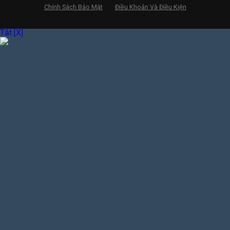
Chính Sách Bảo Mật
Điều Khoản Và Điều Kiện
Tắt [X]