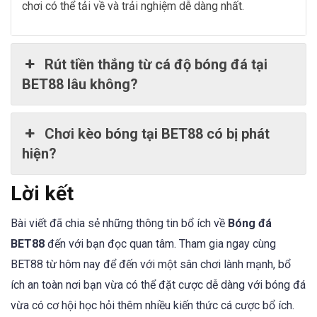
chơi có thể tải về và trải nghiệm dễ dàng nhất.
Rút tiền thắng từ cá độ bóng đá tại
BET88 lâu không?
Chơi kèo bóng tại BET88 có bị phát
hiện?
Lời kết
Bài viết đã chia sẻ những thông tin bổ ích về
Bóng đá
BET88
đến với bạn đọc quan tâm. Tham gia ngay cùng
BET88 từ hôm nay để đến với một sân chơi lành mạnh, bổ
ích an toàn nơi bạn vừa có thể đặt cược dễ dàng với bóng đá
vừa có cơ hội học hỏi thêm nhiều kiến thức cá cược bổ ích.