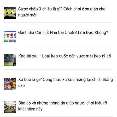
Cược chấp 3 chiều là gì? Cách chơi đơn giản cho
người mới
Đánh Giá Chi Tiết Nhà Cái One88 Lừa Đảo Không?
Kèo tài xỉu – Loại kèo quốc dân vượt mặt kèo tỷ số
Xả kèo là gì? Công thức xả kèo mang lại chiến thắng
cao
Bào cỏ và những thông tin giúp người chơi hiểu rõ
khái niệm này