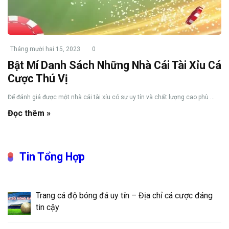
Tháng mười hai 15, 2023
0
Bật Mí Danh Sách Những Nhà Cái Tài Xỉu Cá
Cược Thú Vị
Để đánh giá được một nhà cái tài xỉu có sự uy tín và chất lượng cao phù ...
Đọc thêm »
Tin Tổng Hợp
Trang cá độ bóng đá uy tín – Địa chỉ cá cược đáng
tin cậy