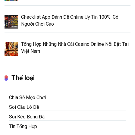
Checklist App Đánh Đề Online Uy Tín 100%, Có
Người Chơi Cao
Tổng Hợp Những Nhà Cái Casino Online Nổi Bật Tại
Việt Nam
Thể loại
Chia Sẻ Mẹo Chơi
Soi Cầu Lô Đề
Soi Kèo Bóng Đá
Tin Tổng Hợp